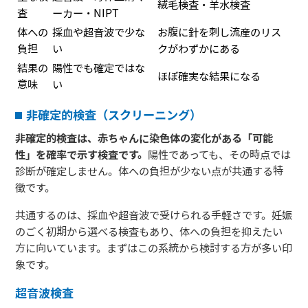
絨毛検査・羊水検査
査
ーカー・NIPT
体への
採血や超音波で少な
お腹に針を刺し流産のリス
負担
い
クがわずかにある
結果の
陽性でも確定ではな
ほぼ確実な結果になる
意味
い
非確定的検査（スクリーニング）
非確定的検査は、赤ちゃんに染色体の変化がある「可能
性」を確率で示す検査です。
陽性であっても、その時点では
診断が確定しません。体への負担が少ない点が共通する特
徴です。
共通するのは、採血や超音波で受けられる手軽さです。妊娠
のごく初期から選べる検査もあり、体への負担を抑えたい
方に向いています。まずはこの系統から検討する方が多い印
象です。
超音波検査