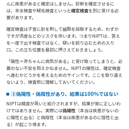
んに疾患があると確定はしません。診断を確定させるに
は、羊水検査や絨毛検査といった
確定検査
を別に受ける必
要があります。
確定検査は子宮に針を刺して細胞を採取するため、わずか
ですが流産などのリスクを伴います。つまりNIPTは、答え
を一度で出す検査ではなく、疑いを絞り込むための入り
口。この立ち位置を最初に押さえておきましょう。
「陽性＝赤ちゃんに病気がある」と受け取ってしまうと、必
要のない不安を抱えかねません。NIPTの陽性は、確定検査
へ進むかどうかを考えるためのサインです。ここを取り違え
ないよう、検査前に理解しておいてください。
②偽陽性・偽陰性があり、結果は100%ではない
NIPTは精度が高いと紹介されますが、結果が常に正しいわ
けではありません。実際には
偽陽性
（本当は疾患がないの
に陽性と出る）と偽陰性（本当は疾患があるのに陰性と出
る）が起こり得ます。