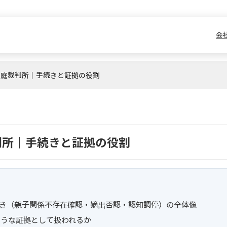
会
家庭裁判所｜手続きと証拠の役割
判所｜手続きと証拠の役割
き（親子関係不存在確認・嫡出否認・認知調停）の全体像
ような証拠として扱われるか