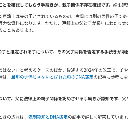
ことを確認してもらう手続きが、親子関係不存在確認です。
嫡出推
で戸籍上は夫の子とされているものの、実際には別の男性の子であ
有力な資料になります。ただし、戸籍上の父と子が長年にわたり実
ることもあります。
夫の子と推定される子について、その父子関係を否定する手続きが嫡
ではない」と考えるケースのほか、後述する2024年の改正で、子
情は、
旦那の子供じゃないとばれた時のDNA鑑定
の記事も参考にな
え
ついて、父に法律上の親子関係を認めさせる手続きが認知です。
父
ときの流れは、
強制認知とDNA鑑定
の記事で詳しく解説しています
。