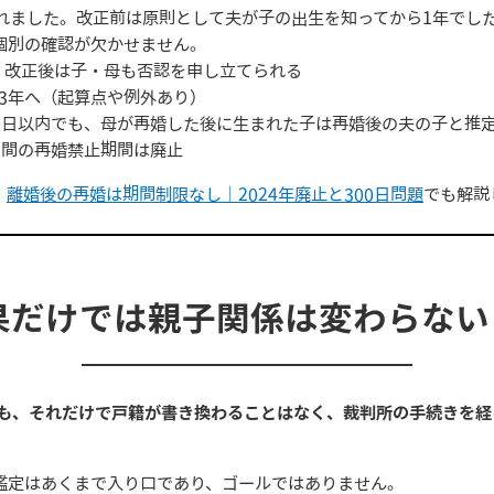
れました。改正前は原則として夫が子の出生を知ってから1年でし
個別の確認が欠かせません。
。改正後は子・母も否認を申し立てられる
3年へ（起算点や例外あり）
0日以内でも、母が再婚した後に生まれた子は再婚後の夫の子と推
日間の再婚禁止期間は廃止
、
離婚後の再婚は期間制限なし｜2024年廃止と300日問題
でも解説
果だけでは親子関係は変わらな
ても、それだけで戸籍が書き換わることはなく、裁判所の手続きを経
鑑定はあくまで入り口であり、ゴールではありません。