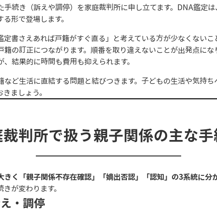
た手続き（訴えや調停）を家庭裁判所に申し立てます。DNA鑑定
する形で登場します。
鑑定書さえあれば戸籍がすぐ直る」と考えている方が少なくないこ
戸籍の訂正につながります。順番を取り違えないことが出発点にな
が、結果的に時間も費用も抑えられます。
籍など生活に直結する問題と結びつきます。子どもの生活や気持ち
おきましょう。
庭裁判所で扱う親子関係の主な手
大きく「親子関係不存在確認」「嫡出否認」「認知」の3系統に分
続きが変わります。
訴え・調停