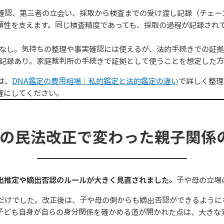
確認、第三者の立会い、採取から検査までの受け渡し記録（チェー
頼性を支えます。同じ検査精度であっても、採取の過程が記録され
なし。気持ちの整理や事実確認には使えるが、法的手続きでの証拠
記録あり。家庭裁判所の手続きで証拠として使うことを想定した方
は、
DNA鑑定の費用相場｜私的鑑定と法的鑑定の違い
で詳しく整理
確にしてください。
4年の民法改正で変わった親子関係
嫡出推定や嫡出否認のルールが大きく見直されました。
子や母の立場
だけでした。改正後は、子や母の側からも嫡出否認ができるように
子ども自身が自らの身分関係を確かめる道が開かれた点は、大きな