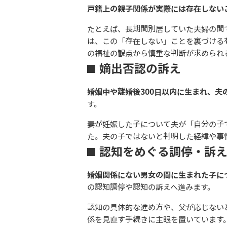
戸籍上の親子関係が実際には存在しない
たとえば、長期間別居していた夫婦の間
は、この「存在しない」ことを裏づける
の福祉の観点から慎重な判断が求められ
嫡出否認の訴え
婚姻中や離婚後300日以内に生まれ、
す。
妻が妊娠した子について夫が「自分の子
た。夫の子ではないと判明した経緯や事
認知をめぐる調停・訴
婚姻関係にない男女の間に生まれた子に
の認知調停や認知の訴えへ進みます。
認知の具体的な進め方や、父が応じない
係を見直す手続きに主眼を置いています