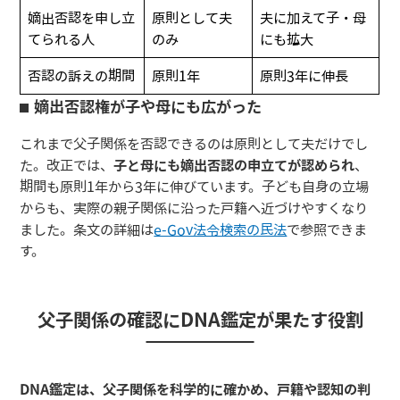
嫡出否認を申し立
原則として夫
夫に加えて子・母
てられる人
のみ
にも拡大
否認の訴えの期間
原則1年
原則3年に伸長
嫡出否認権が子や母にも広がった
これまで父子関係を否認できるのは原則として夫だけでし
た。改正では、
子と母にも嫡出否認の申立てが認められ
、
期間も原則1年から3年に伸びています。子ども自身の立場
からも、実際の親子関係に沿った戸籍へ近づけやすくなり
ました。条文の詳細は
e-Gov法令検索の民法
で参照できま
す。
父子関係の確認にDNA鑑定が果たす役割
DNA鑑定は、父子関係を科学的に確かめ、戸籍や認知の判