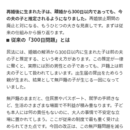
再婚後に生まれた子は、離婚から300日以内であっても、今
の夫の子と推定されるようになりました。
再婚禁止期間の
廃止と対になる、もうひとつの大きな見直しです。まずは従
来の仕組みから振り返ります。
従来の「300日問題」とは
民法には、婚姻の解消から300日以内に生まれた子は前の夫
の子と推定する、という考え方があります。この推定が一律
に働くと、実際には別の男性との子であっても、戸籍上は前
夫の子として扱われてしまいます。出生届の提出をためらう
親が生まれ、結果として無戸籍の子が生じる一因になって
いました。
無戸籍のままだと、住民票やパスポート、就学の手続きな
ど、生活のさまざまな場面で不利益が積み重なります。子ど
も本人には何の責任もないのに、大人の事情で不安定な立
場に置かれてしまう。ここが従来の制度で最も重く受け止
められてきた点です。今回の改正は、この無戸籍問題を減ら