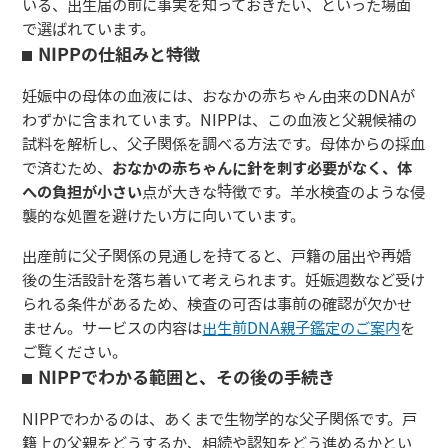
いる、出生届の前に事実を知っておきたい、といった場面
で選ばれています。
NIPPの仕組みと特徴
妊娠中の母体の血液には、おなかの赤ちゃん由来のDNAが
わずかに含まれています。NIPPは、この血液と父親候補の
試料を解析し、父子関係を調べる方法です。母体からの採血
で済むため、
おなかの赤ちゃんに針を刺す必要がなく、体
への負担が小さい
点が大きな特徴です。羊水検査のような侵
襲的な処置を避けたい方に向いています。
出産前に父子関係の見通しを持てると、戸籍の届出や再婚
後の生活設計を落ち着いて考えられます。妊娠週数など受け
られる条件があるため、検査の可否は事前の確認が欠かせ
ません。サービスの内容は
出生前DNA親子鑑定のご案内
を
ご覧ください。
NIPPでわかる範囲と、その後の手続き
NIPPでわかるのは、あくまで生物学的な父子関係です。戸
籍上の父親をどうするか、相続や認知をどう進めるかとい