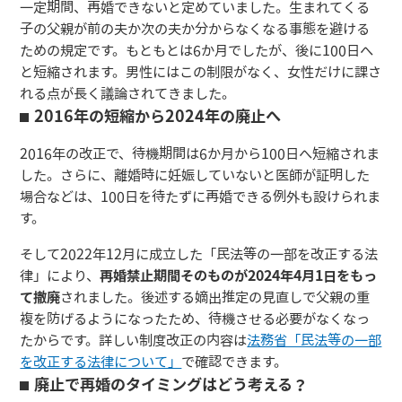
一定期間、再婚できないと定めていました。生まれてくる
子の父親が前の夫か次の夫か分からなくなる事態を避ける
ための規定です。もともとは6か月でしたが、後に100日へ
と短縮されます。男性にはこの制限がなく、女性だけに課さ
れる点が長く議論されてきました。
2016年の短縮から2024年の廃止へ
2016年の改正で、待機期間は6か月から100日へ短縮されま
した。さらに、離婚時に妊娠していないと医師が証明した
場合などは、100日を待たずに再婚できる例外も設けられま
す。
そして2022年12月に成立した「民法等の一部を改正する法
律」により、
再婚禁止期間そのものが2024年4月1日をもっ
て撤廃
されました。後述する嫡出推定の見直しで父親の重
複を防げるようになったため、待機させる必要がなくなっ
たからです。詳しい制度改正の内容は
法務省「民法等の一部
を改正する法律について」
で確認できます。
廃止で再婚のタイミングはどう考える？