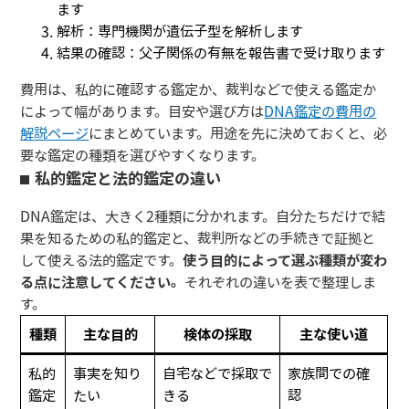
ます
解析：専門機関が遺伝子型を解析します
結果の確認：父子関係の有無を報告書で受け取ります
費用は、私的に確認する鑑定か、裁判などで使える鑑定か
によって幅があります。目安や選び方は
DNA鑑定の費用の
解説ページ
にまとめています。用途を先に決めておくと、必
要な鑑定の種類を選びやすくなります。
私的鑑定と法的鑑定の違い
DNA鑑定は、大きく2種類に分かれます。自分たちだけで結
果を知るための私的鑑定と、裁判所などの手続きで証拠と
して使える法的鑑定です。
使う目的によって選ぶ種類が変わ
る点に注意してください。
それぞれの違いを表で整理しま
す。
種類
主な目的
検体の採取
主な使い道
私的
事実を知り
自宅などで採取で
家族間での確
鑑定
たい
きる
認