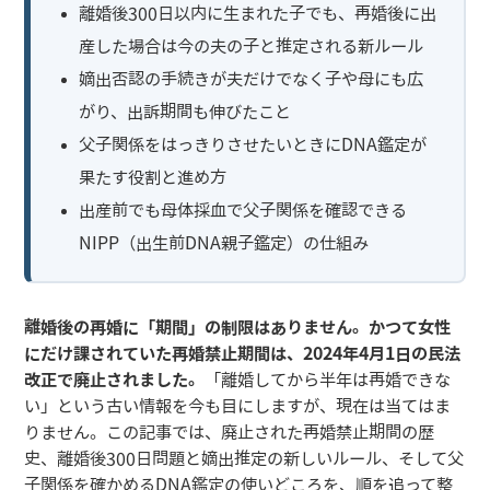
離婚後300日以内に生まれた子でも、再婚後に出
産した場合は今の夫の子と推定される新ルール
嫡出否認の手続きが夫だけでなく子や母にも広
がり、出訴期間も伸びたこと
父子関係をはっきりさせたいときにDNA鑑定が
果たす役割と進め方
出産前でも母体採血で父子関係を確認できる
NIPP（出生前DNA親子鑑定）の仕組み
離婚後の再婚に「期間」の制限はありません。かつて女性
にだけ課されていた再婚禁止期間は、2024年4月1日の民法
改正で廃止されました。
「離婚してから半年は再婚できな
い」という古い情報を今も目にしますが、現在は当てはま
りません。この記事では、廃止された再婚禁止期間の歴
史、離婚後300日問題と嫡出推定の新しいルール、そして父
子関係を確かめるDNA鑑定の使いどころを、順を追って整