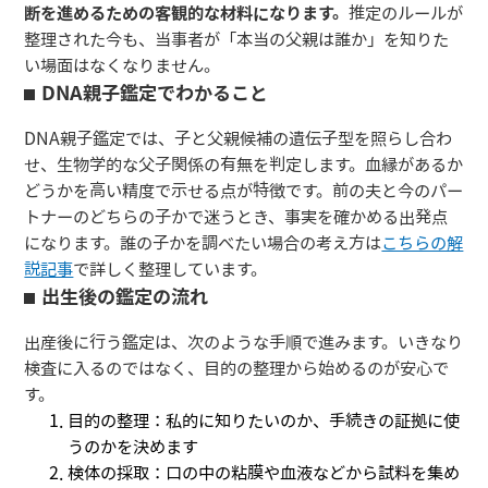
断を進めるための客観的な材料になります。
推定のルールが
整理された今も、当事者が「本当の父親は誰か」を知りた
い場面はなくなりません。
DNA親子鑑定でわかること
DNA親子鑑定では、子と父親候補の遺伝子型を照らし合わ
せ、生物学的な父子関係の有無を判定します。血縁があるか
どうかを高い精度で示せる点が特徴です。前の夫と今のパー
トナーのどちらの子かで迷うとき、事実を確かめる出発点
になります。誰の子かを調べたい場合の考え方は
こちらの解
説記事
で詳しく整理しています。
出生後の鑑定の流れ
出産後に行う鑑定は、次のような手順で進みます。いきなり
検査に入るのではなく、目的の整理から始めるのが安心で
す。
目的の整理：私的に知りたいのか、手続きの証拠に使
うのかを決めます
検体の採取：口の中の粘膜や血液などから試料を集め