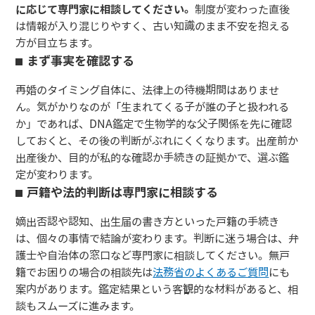
に応じて専門家に相談してください。
制度が変わった直後
は情報が入り混じりやすく、古い知識のまま不安を抱える
方が目立ちます。
まず事実を確認する
再婚のタイミング自体に、法律上の待機期間はありませ
ん。気がかりなのが「生まれてくる子が誰の子と扱われる
か」であれば、DNA鑑定で生物学的な父子関係を先に確認
しておくと、その後の判断がぶれにくくなります。出産前か
出産後か、目的が私的な確認か手続きの証拠かで、選ぶ鑑
定が変わります。
戸籍や法的判断は専門家に相談する
嫡出否認や認知、出生届の書き方といった戸籍の手続き
は、個々の事情で結論が変わります。判断に迷う場合は、弁
護士や自治体の窓口など専門家に相談してください。無戸
籍でお困りの場合の相談先は
法務省のよくあるご質問
にも
案内があります。鑑定結果という客観的な材料があると、相
談もスムーズに進みます。