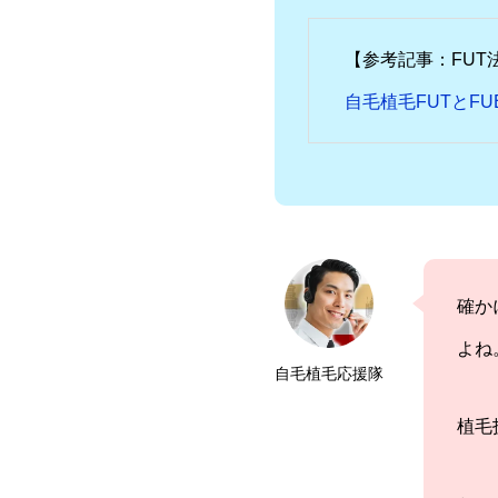
【参考記事：FUT
自毛植毛FUTとF
確か
よね
自毛植毛応援隊
植毛