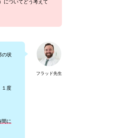
）についてどう考えて
部の状
フラッド先生
、１度
時間に