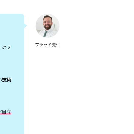
フラッド先生
」の２
い技術
ど目立