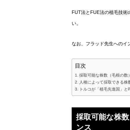
FUT法とFUE法の植毛技
い。
なお、フラッド先生へのイ
目次
採取可能な株数（毛根の数）
人種によって採取できる株
トルコが「植毛先進国」と
採取可能な株数
ンス