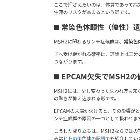
ここで押さえたいのは、体質であって病
生涯のリスクが高まるという話です。
常染色体顕性（優性）
MSH2に関わるリンチ症候群は、
常染色
子へ受け継がれる確率は、理論上は二分
つながります。
EPCAM欠失でMSH2
MSH2には、少し変わった失われ方も知
の働きが抑え込まれる形です。
EPCAMの末端が欠けると、その影響が
ンチ症候群の原因の一つとして扱われま
こうした成り立ちは、MSH2ならでは
みは
ヒトの染色体の記事
でも紹介してい