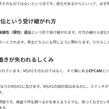
気そのものではないという点です。変化があるからといって、必ず
遺伝という受け継がれ方
体顕性（優性）遺伝
という形で受け継がれます。片方の親から変化
の一とされます。男女どちらにも同じように関わります。だからこ
の働きが失われるしくみ
られています。MSH2そのものではなく、すぐ隣にある
EPCAM
と
となりのMSH2に及びます。MSH2の設計図はあるのに、スイッチ
す。
の特徴です。検査で何を調べるかを考えるうえでも、知っておきたい
ます。