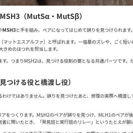
MSH3（MutSα・MutSβ）
や
MSH3
と手を組み、ペアになってはじめて誤りを見つけられます
tSα（マットエスアルファ）と呼ばれます。一塩基のズレや、ごく短
少し大きめのほつれを担当します。
ます。つまりMSH2は、見つける役割の要となる共通パーツです。
（見つける役と橋渡し役）
するわけではありません。誤りを見つけたあと、修復の実務へ橋渡し
いうペアをつくります。MSH2のペアが誤りを見つけ、MLH1のペア
究者に聞いたとき、「発見班と実行班のリレー」というたとえが腑