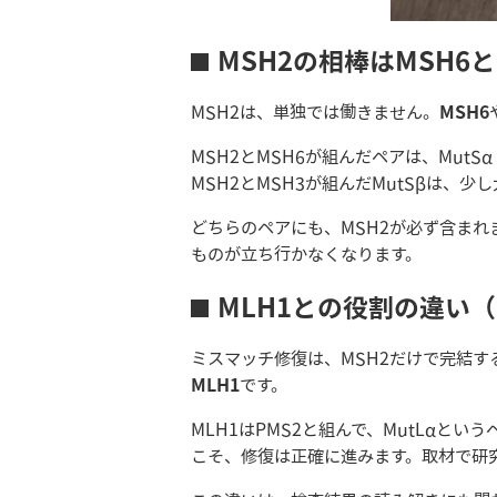
MSH2の相棒はMSH6と
MSH2は、単独では働きません。
MSH6
MSH2とMSH6が組んだペアは、Mu
MSH2とMSH3が組んだMutSβは、
どちらのペアにも、MSH2が必ず含まれ
ものが立ち行かなくなります。
MLH1との役割の違い
ミスマッチ修復は、MSH2だけで完結
MLH1
です。
MLH1はPMS2と組んで、MutLαと
こそ、修復は正確に進みます。取材で研