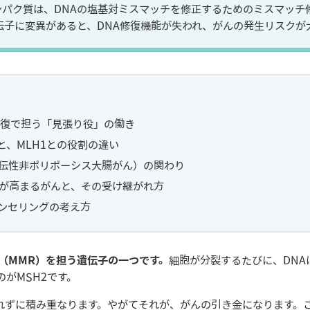
タンパク質は、DNAの塩基対ミスマッチを修正するためのミスマッ
伝子に変異があると、DNA修復機能が失われ、がんの発生リスクが
修復で担う「見張り役」の働き
点と、MLH1との役割の違い
遺伝性非ポリポーシス大腸がん）の関わり
が高まるがんと、その受け継がれ方
ウンセリングの考え方
復（MMR）を担う遺伝子の一つです。
細胞が分裂するたびに、DNA
がMSH2です。
れずに積み重なります。やがてそれが、がんの引き金になります。こ