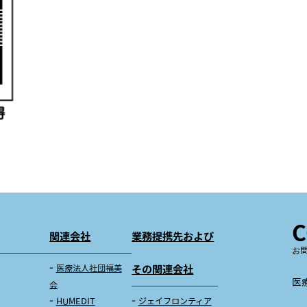
C
関連会社
業務提携先および
お
医療法人社団福美
その関連会社
医
会
HUMEDIT
ジェイフロンティア