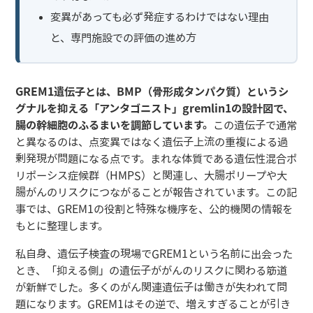
変異があっても必ず発症するわけではない理由
と、専門施設での評価の進め方
GREM1遺伝子とは、BMP（骨形成タンパク質）というシ
グナルを抑える「アンタゴニスト」gremlin1の設計図で、
腸の幹細胞のふるまいを調節しています。
この遺伝子で通常
と異なるのは、点変異ではなく遺伝子上流の重複による過
剰発現が問題になる点です。まれな体質である遺伝性混合ポ
リポーシス症候群（HMPS）と関連し、大腸ポリープや大
腸がんのリスクにつながることが報告されています。この記
事では、GREM1の役割と特殊な機序を、公的機関の情報を
もとに整理します。
私自身、遺伝子検査の現場でGREM1という名前に出会った
とき、「抑える側」の遺伝子ががんのリスクに関わる筋道
が新鮮でした。多くのがん関連遺伝子は働きが失われて問
題になります。GREM1はその逆で、増えすぎることが引き