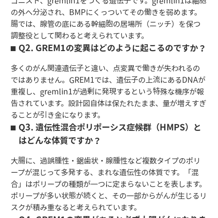
ゴニスト、gremlin1をつくる遺伝子です。gremlin1は細胞
の外へ分泌され、BMPにくっついてその働きを弱めます。
腸では、腺管の底にある幹細胞の居場所（ニッチ）を保つ
調整役として関わると考えられています。
Q2. GREM1の変異はどのように起こるのですか？
多くのがん関連遺伝子と違い、点変異で働きが失われるの
ではありません。GREM1では、遺伝子の上流にあるDNAが
重複し、gremlin1が過剰に発現するという特殊な機序が報
告されています。設計図自体は保たれたまま、量が増えすぎ
ることが引き金になります。
Q3. 遺伝性混合ポリポーシス症候群（HMPS）と
はどんな体質ですか？
大腸に、過誤腫性・鋸歯状・腺腫性など複数タイプのポリ
ープが混じって多発する、まれな遺伝性の体質です。「混
合」はポリープの種類が一つに定まらないことを表します。
ポリープが多い状態が続くと、その一部からがんが生じるリ
スクが積み重なると考えられています。