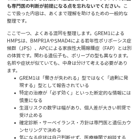
も専門医の判断が前提になる点を忘れないでください。
こ
こで扱った内容は、あくまで理解を助けるための一般的な
整理です。
ここで一つ、よくある混同を整理します。GREM1による
HMPSは、BMPR1AやSMAD4による若年性ポリポーシス症
候群（JPS）、APCによる家族性大腸腺腫症（FAP）とは別
の体質です。関わる遺伝子も、ポリープの型も異なります。
名前や症状が似ていても、中身は分けて考える必要があり
ます。
GREM1は「働きが失われる」型ではなく「過剰に発
現する」型として報告されている
特定の治療が「必ず効く」といった断定的な情報には
慎重になる
生涯リスクの数字は幅があり、個人差が大きい前提で
受け止める
確定診断・サーベイランス・方針は専門医と遺伝カウ
ンセリングで決める
気になる症状は自己判断せず、医療機関で相談する