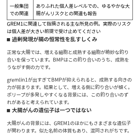
一般集団
ありふれた個人差レベルでの、ゆるやかな大
での関連
腸がんリスクとの関連も報告
GREM1に関連して指摘される主な所見の例。実際のリスク
は個人差が大きい前提で受け止めてください
過剰発現が腸の恒常性を乱すしくみ
正常な大腸では、増える細胞と成熟する細胞が絶妙な釣り
合いを保っています。BMPはこの釣り合いのうち、成熟を
うながす側の力です。
gremlin1が出すぎてBMPが抑えられると、成熟する向きの
力が弱まります。結果として、増える側に釣り合いが傾く。
ポリープが多発しやすくなる背景には、この釣り合いのず
れがあると考えられています。
大腸がんの遺伝子は一つではない
大腸がんの背景には、GREM1のほかにもさまざまな遺伝子
が関わります。似た名前の体質もあり、混同されがちです。