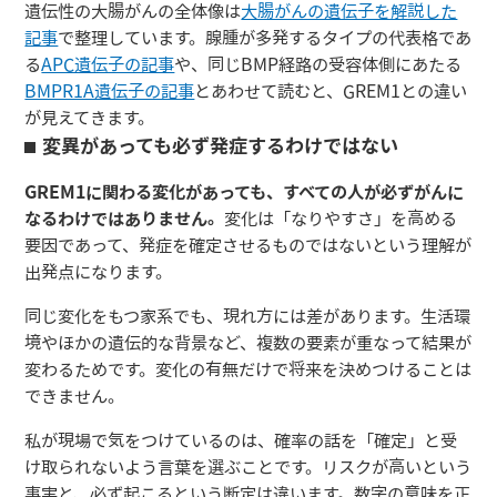
遺伝性の大腸がんの全体像は
大腸がんの遺伝子を解説した
記事
で整理しています。腺腫が多発するタイプの代表格であ
る
APC遺伝子の記事
や、同じBMP経路の受容体側にあたる
BMPR1A遺伝子の記事
とあわせて読むと、GREM1との違い
が見えてきます。
変異があっても必ず発症するわけではない
GREM1に関わる変化があっても、すべての人が必ずがんに
なるわけではありません。
変化は「なりやすさ」を高める
要因であって、発症を確定させるものではないという理解が
出発点になります。
同じ変化をもつ家系でも、現れ方には差があります。生活環
境やほかの遺伝的な背景など、複数の要素が重なって結果が
変わるためです。変化の有無だけで将来を決めつけることは
できません。
私が現場で気をつけているのは、確率の話を「確定」と受
け取られないよう言葉を選ぶことです。リスクが高いという
事実と、必ず起こるという断定は違います。数字の意味を正