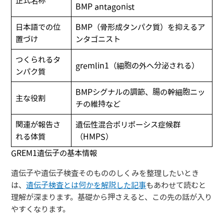
正式名称
BMP antagonist
日本語での位
BMP（骨形成タンパク質）を抑えるア
置づけ
ンタゴニスト
つくられるタ
gremlin1（細胞の外へ分泌される）
ンパク質
BMPシグナルの調節、腸の幹細胞ニッ
主な役割
チの維持など
関連が報告さ
遺伝性混合ポリポーシス症候群
れる体質
（HMPS）
GREM1遺伝子の基本情報
遺伝子や遺伝子検査そのもののしくみを整理したいとき
は、
遺伝子検査とは何かを解説した記事
もあわせて読むと
理解が深まります。基礎から押さえると、この先の話が入り
やすくなります。