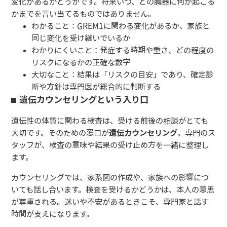
変化があるかどうかです。将来いつ、どの臓器に何が起こる
かまでを言い当てるものではありません。
わかること：GREM1に関わる変化があるか、家族と
同じ変化を受け継いでいるか
わかりにくいこと：発症する時期や重さ、どの程度の
リスクになるかの正確な数字
大切なこと：結果は「リスクの目安」であり、確定診
断や方針は専門医が総合的に判断する
遺伝カウンセリングという入り口
遺伝性の体質に関わる検査は、受ける前後の相談がとても
大切です。そのための窓口が
遺伝カウンセリング
。専門のス
タッフが、検査の意味や結果の受け止め方を一緒に整理し
ます。
カウンセリングでは、家系図の作成や、家族への影響につ
いても話し合います。検査を受けるかどうかは、本人の意思
が尊重される。迷いや不安があるときこそ、専門家と話す
時間が支えになります。