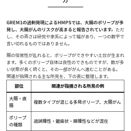
GREM1の過剰発現によるHMPSでは、大腸のポリープが多
発し、大腸がんのリスクが高まると報告されています。
ただ
し、その高さは研究や家系によって幅があり、一つの数字で
言い切れるものではありません。
腸の恒常性が乱れると、ポリープができやすい土台が生まれ
ます。多くのポリープ自体は良性のできものですが、数が多
い状態が長く続くと、その一部ががんへ進むことがある。
関連が指摘される主な所見を、下の表に整理します。
部位
関連が指摘される所見の例
大腸・直
複数タイプが混じる多発ポリープ、大腸がん
腸
ポリープ
過誤腫性・鋸歯状・腺腫性などが混在
の種類