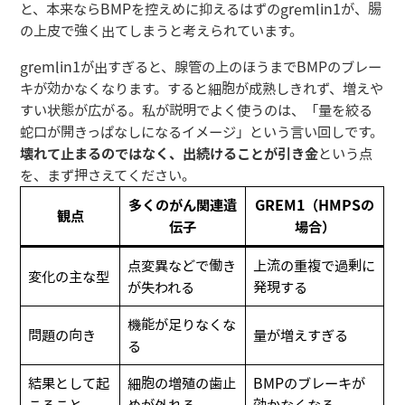
と、本来ならBMPを控えめに抑えるはずのgremlin1が、腸
の上皮で強く出てしまうと考えられています。
gremlin1が出すぎると、腺管の上のほうまでBMPのブレー
キが効かなくなります。すると細胞が成熟しきれず、増えや
すい状態が広がる。私が説明でよく使うのは、「量を絞る
蛇口が開きっぱなしになるイメージ」という言い回しです。
壊れて止まるのではなく、出続けることが引き金
という点
を、まず押さえてください。
多くのがん関連遺
GREM1（HMPSの
観点
伝子
場合）
点変異などで働き
上流の重複で過剰に
変化の主な型
が失われる
発現する
機能が足りなくな
問題の向き
量が増えすぎる
る
結果として起
細胞の増殖の歯止
BMPのブレーキが