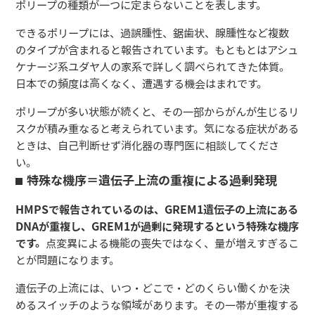
ポリープの種類が一つに定まらないことを表します。
できるポリープには、過誤腫性、鋸歯状、腺腫性など複数
のタイプが含まれると報告されています。もともとはアシュ
ケナージ系ユダヤ人の家系で詳しく調べられてきた体質。
日本での頻度は高くなく、遭遇する機会はまれです。
ポリープが多い状態が続くと、その一部からがんが生じるリ
スクが積み重なると考えられています。気になる症状がある
ときは、自己判断せず消化器の専門医に相談してくださ
い。
特殊な機序＝遺伝子上流の重複による過剰発現
HMPSで報告されているのは、GREM1遺伝子の上流にある
DNAが重複し、GREM1が過剰に発現するという特殊な機序
です。
点変異による機能の喪失ではなく、量が増えすぎるこ
とが問題になります。
遺伝子の上流には、いつ・どこで・どのくらい働くかを決
めるスイッチのような領域があります。その一帯が重複する