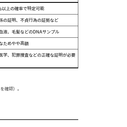
99%以上の確率で特定可能
係の証明、不貞行為の証拠など
血液、毛髪などのDNAサンプル
なためやや高額
医学、犯罪捜査などの正確な証明が必要
せを確認）。