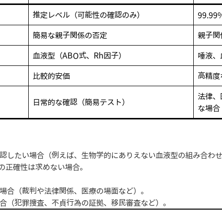
推定レベル（可能性の確認のみ）
99.
簡易な親子関係の否定
親子関
血液型（ABO式、Rh因子）
唾液、
比較的安価
高精度
法律、
日常的な確認（簡易テスト）
な場合
認したい場合（例えば、生物学的にありえない血液型の組み合わ
%の正確性は求めない場合。
場合（裁判や法律関係、医療の場面など）。
合（犯罪捜査、不貞行為の証拠、移民審査など）。