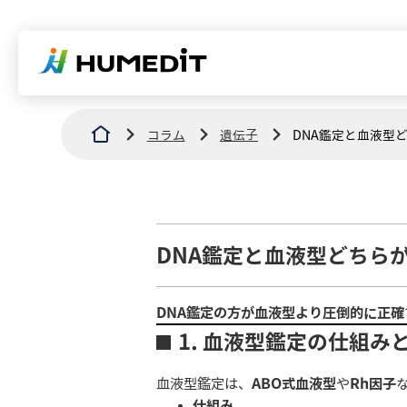
コラム
遺伝子
DNA鑑定と血液型
DNA鑑定と血液型どちら
DNA鑑定の方が血液型より圧倒的に正確
1.
血液型鑑定の仕組み
血液型鑑定は、
ABO式血液型
や
Rh因子
仕組み