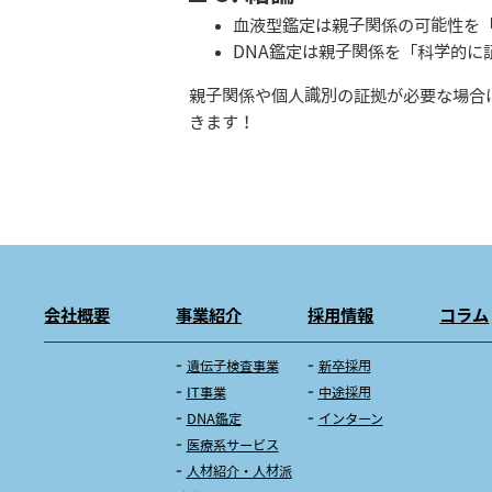
血液型鑑定は親子関係の可能性を
DNA鑑定は親子関係を「科学的に
親子関係や個人識別の証拠が必要な場合
きます！
会社概要
事業紹介
採用情報
コラム
遺伝子検査事業
新卒採用
IT事業
中途採用
DNA鑑定
インターン
医療系サービス
人材紹介・人材派