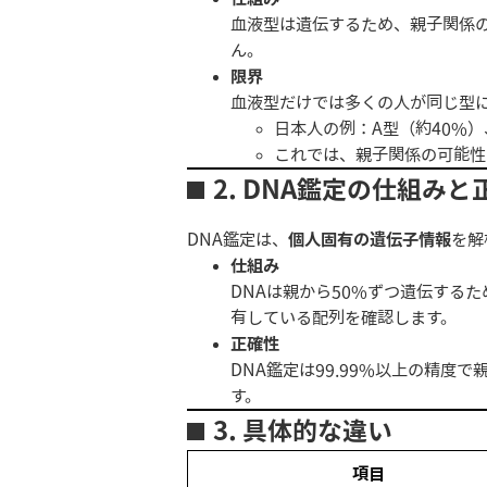
血液型は遺伝するため、親子関係
ん。
限界
血液型だけでは多くの人が同じ型
日本人の例：A型（約40%）
これでは、親子関係の可能性
2.
DNA鑑定の仕組みと
DNA鑑定は、
個人固有の遺伝子情報
を解
仕組み
DNAは親から50%ずつ遺伝する
有している配列を確認します。
正確性
DNA鑑定は99.99%以上の精
す。
3.
具体的な違い
項目