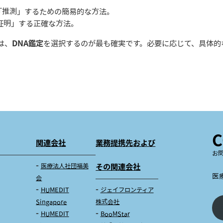
「推測」するための簡易的な方法。
証明」する正確な方法。
は、
DNA鑑定
を選択するのが最も確実です。必要に応じて、具体的
C
関連会社
業務提携先および
お
医療法人社団福美
その関連会社
医
会
HUMEDIT
ジェイフロンティア
Singapore
株式会社
HUMEDIT
BooMStar