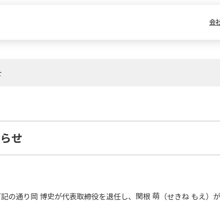
会
せ
らせ
、下記の通り岡 博史が代表取締役を退任し、関根 萌（せきね もえ