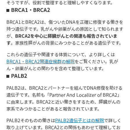
そうですが、役割で整理すると理解しやすくなります。
BRCA1・BRCA2
BRCA1とBRCA2は、傷ついたDNAを正確に修復する働きを
持つ遺伝子です。乳がんや卵巣がんの原因として知られます
が、
BRCA2を中心に膵臓がんとの関連も報告されていま
す
。家族性膵がんの背景にみつかることがある遺伝子です。
これらの遺伝子や関連する体質について、より詳しくは
BRCA1・BRCA2関連症候群の解説
をご覧ください。乳が
ん・卵巣がんとの関わりを含めて整理しています。
PALB2
PALB2は、BRCA2とパートナーを組んでDNA修復を助ける
遺伝子です。名前も「Partner And Localizer of BRCA2」
に由来します。BRCA2と近い働きをするため、膵臓がんの
家系でみつかることがあると報告されています。
PALB2そのものの働きは
PALB2遺伝子とはの解説
で詳しく
取り上げています。BRCA2との関係もあわせて理解してお