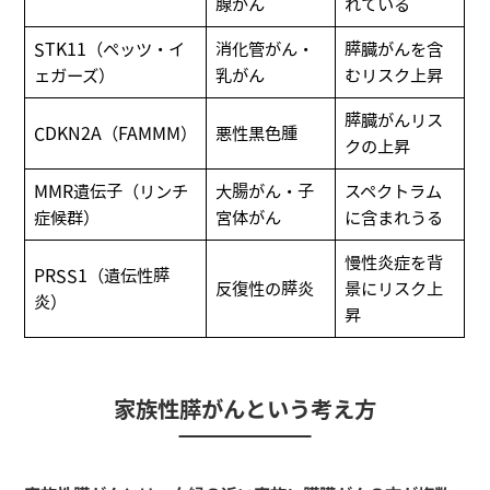
腺がん
れている
STK11（ペッツ・イ
消化管がん・
膵臓がんを含
ェガーズ）
乳がん
むリスク上昇
膵臓がんリス
CDKN2A（FAMMM）
悪性黒色腫
クの上昇
MMR遺伝子（リンチ
大腸がん・子
スペクトラム
症候群）
宮体がん
に含まれうる
慢性炎症を背
PRSS1（遺伝性膵
反復性の膵炎
景にリスク上
炎）
昇
家族性膵がんという考え方