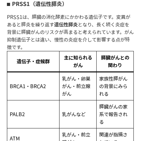
PRSS1（遺伝性膵炎）
PRSS1は、膵臓の消化酵素にかかわる遺伝子です。変異が
あると膵炎を繰り返す
遺伝性膵炎
となり、長く続く炎症を
背景に膵臓がんのリスクが高まると考えられています。がん
抑制遺伝子とは違い、慢性の炎症を介して影響する点が特
徴です。
主に知られる
膵臓がんとの
遺伝子・症候群
がん
関わり
乳がん・卵巣
家族性膵がん
BRCA1・BRCA2
がん・前立腺
の背景にみら
がん
れる
膵臓がんの家
PALB2
乳がんなど
系で報告され
る
乳がん・前立
関連が指摘さ
ATM