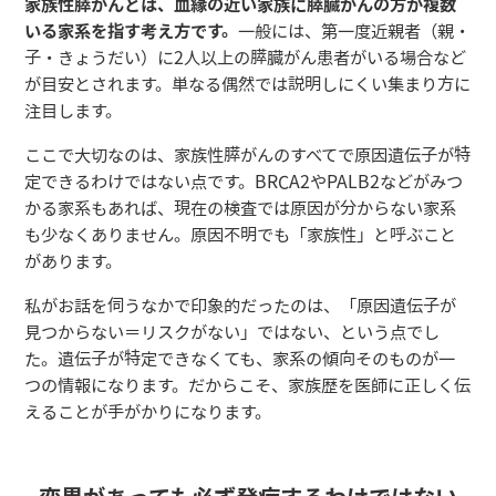
家族性膵がんとは、血縁の近い家族に膵臓がんの方が複数
いる家系を指す考え方です。
一般には、第一度近親者（親・
子・きょうだい）に2人以上の膵臓がん患者がいる場合など
が目安とされます。単なる偶然では説明しにくい集まり方に
注目します。
ここで大切なのは、家族性膵がんのすべてで原因遺伝子が特
定できるわけではない点です。BRCA2やPALB2などがみつ
かる家系もあれば、現在の検査では原因が分からない家系
も少なくありません。原因不明でも「家族性」と呼ぶこと
があります。
私がお話を伺うなかで印象的だったのは、「原因遺伝子が
見つからない＝リスクがない」ではない、という点でし
た。遺伝子が特定できなくても、家系の傾向そのものが一
つの情報になります。だからこそ、家族歴を医師に正しく伝
えることが手がかりになります。