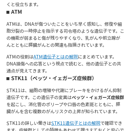
くと役立ちます。
ATM
ATMは、DNAが傷ついたことをいち早く感知し、修復や細
胞分裂の一時停止を指示する司令塔のような遺伝子です。こ
の機能が弱まると傷が残りやすくなり、乳がんや前立腺が
んとともに膵臓がんとの関連も指摘されています。
ATMの役割は
ATM遺伝子とはの解説
にまとめています。
DNA損傷への応答という視点で読むと、他の遺伝子との共
通点が見えてきます。
STK11（ペッツ・イェガーズ症候群）
STK11は、細胞の増殖や代謝にブレーキをかけるがん抑制
遺伝子です。この遺伝子の変異は
ペッツ・イェガーズ症候群
を起こし、消化管のポリープや口唇の色素斑とともに、膵
臓がんを含む複数のがんリスクの上昇が知られています。
STK11の詳しい働きは
STK11遺伝子とはの解説
で確認でき
ます。症候群としての特徴もあわせて押さえておくと安心で