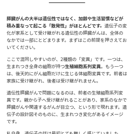
膵臓がんの大半は遺伝性ではなく、加齢や生活習慣などが
積み重なって起こる「散発性」がほとんどです。
遺伝子の変
化が家系として受け継がれる遺伝性の膵臓がんは、全体の
なかでは一部にとどまります。まずはこの前提を押さえてお
いてください。
ここで混同しやすいのが、2種類の「変異」です。一つは、
生まれつき全身の細胞が持つ
生殖細胞系列変異
。もう一つ
は、後天的にがん細胞だけに生じる体細胞変異です。前者は
家族に受け継がれ、後者は受け継がれません。
遺伝性膵臓がんで問題になるのは、前者の生殖細胞系列変
異です。親から子へ受け継がれることがあり、家系のなかで
膵臓がんや関連するがんが目立つ、という形で現れます。遺
伝子の設計図そのものに、生まれつき変化があるイメージ
です。
私自身、遺伝子の話は最初とても難しく感じていました。