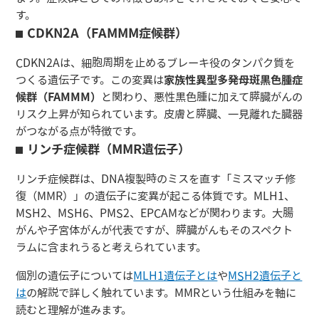
す。
CDKN2A（FAMMM症候群）
CDKN2Aは、細胞周期を止めるブレーキ役のタンパク質を
つくる遺伝子です。この変異は
家族性異型多発母斑黒色腫症
候群（FAMMM）
と関わり、悪性黒色腫に加えて膵臓がんの
リスク上昇が知られています。皮膚と膵臓、一見離れた臓器
がつながる点が特徴です。
リンチ症候群（MMR遺伝子）
リンチ症候群は、DNA複製時のミスを直す「ミスマッチ修
復（MMR）」の遺伝子に変異が起こる体質です。MLH1、
MSH2、MSH6、PMS2、EPCAMなどが関わります。大腸
がんや子宮体がんが代表ですが、膵臓がんもそのスペクト
ラムに含まれうると考えられています。
個別の遺伝子については
MLH1遺伝子とは
や
MSH2遺伝子と
は
の解説で詳しく触れています。MMRという仕組みを軸に
読むと理解が進みます。