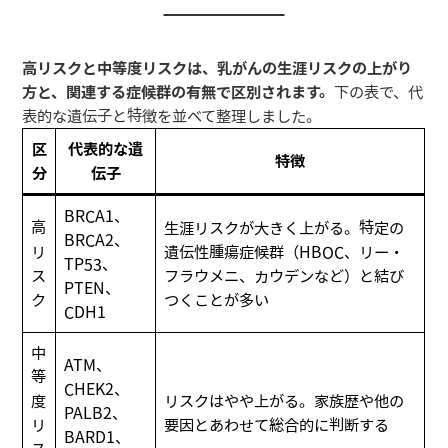
高リスクと中等度リスクは、乳がんの生涯リスクの上がり
方と、関連する症候群の有無で区別されます。
下の表で、代
表的な遺伝子と特徴を並べて整理しました。
区
代表的な遺
特徴
分
伝子
BRCA1、
高
生涯リスクが大きく上がる。特定の
BRCA2、
リ
遺伝性腫瘍症候群（HBOC、リー・
TP53、
ス
フラウメニ、カウデンなど）と結び
PTEN、
ク
つくことが多い
CDH1
中
ATM、
等
CHEK2、
度
リスクはやや上がる。家族歴や他の
PALB2、
リ
要因とあわせて総合的に判断する
BARD1、