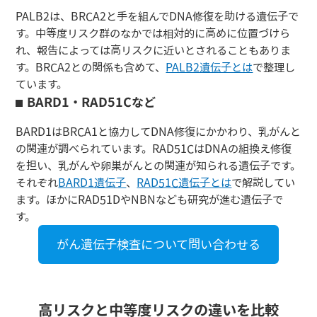
PALB2は、BRCA2と手を組んでDNA修復を助ける遺伝子で
す。中等度リスク群のなかでは相対的に高めに位置づけら
れ、報告によっては高リスクに近いとされることもありま
す。BRCA2との関係も含めて、
PALB2遺伝子とは
で整理し
ています。
BARD1・RAD51Cなど
BARD1はBRCA1と協力してDNA修復にかかわり、乳がんと
の関連が調べられています。RAD51CはDNAの組換え修復
を担い、乳がんや卵巣がんとの関連が知られる遺伝子です。
それぞれ
BARD1遺伝子
、
RAD51C遺伝子とは
で解説してい
ます。ほかにRAD51DやNBNなども研究が進む遺伝子で
す。
がん遺伝子検査について問い合わせる
高リスクと中等度リスクの違いを比較