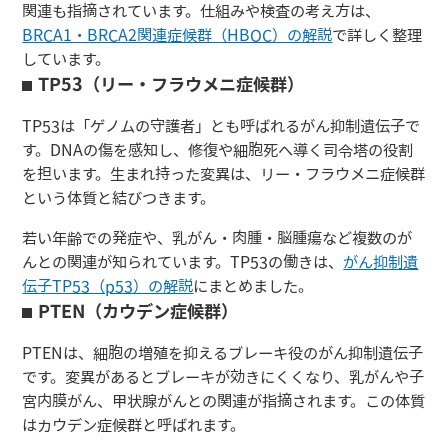
関連も指摘されています。仕組みや検査の考え方は、
BRCA1・BRCA2関連症候群（HBOC）の解説
で詳しく整理
しています。
TP53（リー・フラウメニ症候群）
TP53は「ゲノムの守護者」とも呼ばれるがん抑制遺伝子で
す。DNAの傷を感知し、修復や細胞死へ導く司令塔の役割
を担います。生まれ持った変異は、リー・フラウメニ症候群
という体質と結びつきます。
若い年齢での発症や、乳がん・肉腫・脳腫瘍など複数のが
んとの関連が知られています。TP53の働きは、
がん抑制遺
伝子TP53（p53）の解説
にまとめました。
PTEN（カウデン症候群）
PTENは、細胞の増殖を抑えるブレーキ役のがん抑制遺伝子
です。変異があるとブレーキが効きにくくなり、乳がんや子
宮内膜がん、甲状腺がんとの関連が指摘されます。この体質
はカウデン症候群と呼ばれます。