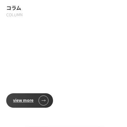
コラム
COLUMN
view more